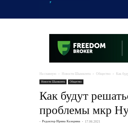
OTYRAR
На главную
Новости Шымкента
Общество
Как буд
Новости Шымкента
Общество
Как будут решат
проблемы мкр Н
-
Редактор Ирина Казорина
-
17.06.2021