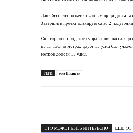
Во 2-й части микрорайона акиматом установл
Для обеспечения качественным природным газ
Завершить проект планируется во 2 полугодии 
Со стороны городского управления пассажирс
на 11 тысячи метрах дорог 15 улиц был уложе
метров дороги 15 улиц.
ТЕГИ
мкр Нуршуак
ЭТО МОЖЕТ БЫТЬ ИНТЕРЕСНО
ЕЩЕ ОТ