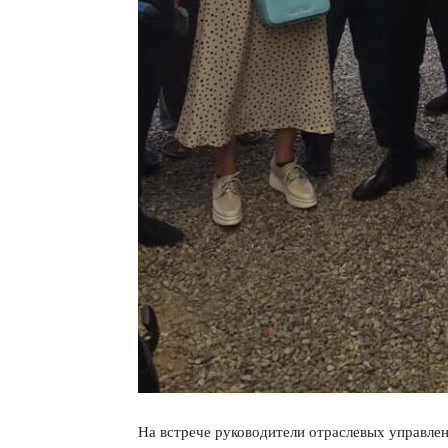
На встрече руководители отраслевых управле