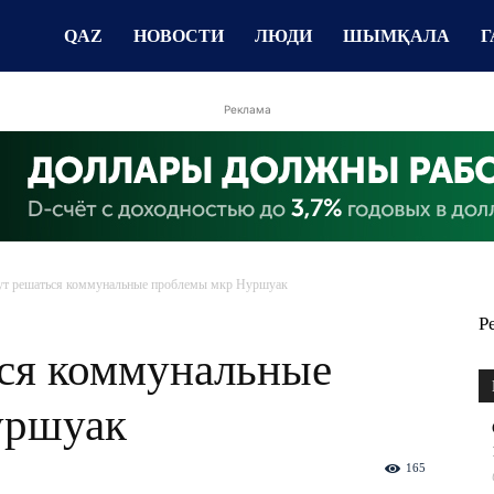
QAZ
НОВОСТИ
ЛЮДИ
ШЫМҚАЛА
Г
Реклама
ут решаться коммунальные проблемы мкр Нуршуак
Р
ься коммунальные
уршуак
165