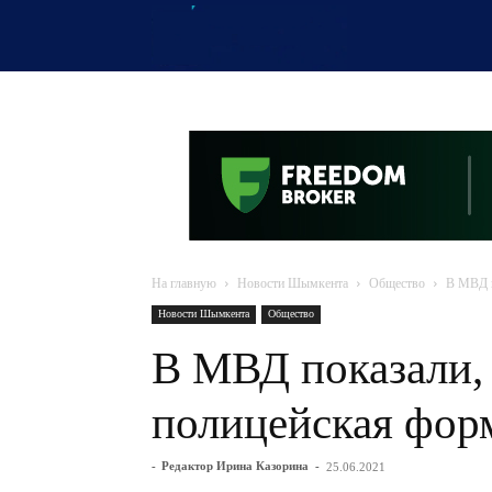
OTYRAR
На главную
Новости Шымкента
Общество
В МВД п
Новости Шымкента
Общество
В МВД показали, 
полицейская фор
-
Редактор Ирина Казорина
-
25.06.2021