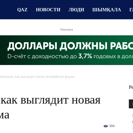
QAZ
НОВОСТИ
ЛЮДИ
ШЫМҚАЛА
Г
Реклама
оказали, как выглядит новая полицейская форма
Р
как выглядит новая
ма
594