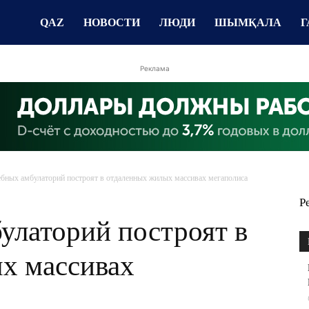
QAZ
НОВОСТИ
ЛЮДИ
ШЫМҚАЛА
Г
Реклама
ебных амбулаторий построят в отдаленных жилых массивах мегаполиса
Р
улаторий построят в
х массивах