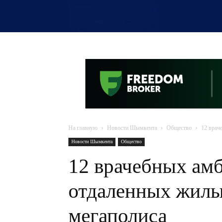
OTYRAR
На главную
Новости Шымкента
Общество
12 врач
Новости Шымкента
Общество
12 врачебных амб
отдаленных жилы
мегаполиса