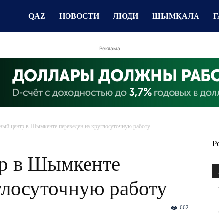
QAZ
НОВОСТИ
ЛЮДИ
ШЫМҚАЛА
Г
Реклама
ный центр в Шымкенте переведен на круглосуточную работу
Р
р в Шымкенте
глосуточную работу
662