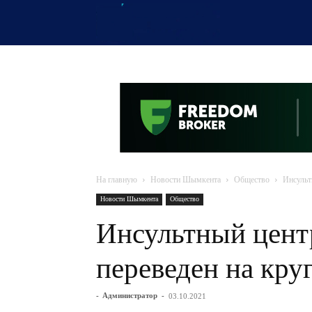
OTYRAR
На главную
Новости Шымкента
Общество
Инсульт
Новости Шымкента
Общество
Инсультный цент
переведен на кру
-
Администратор
-
03.10.2021