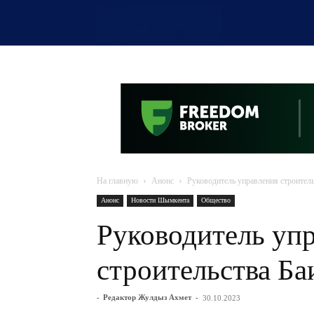
OTYRAR
На главную
Анонс
Руководитель управления строитель
Анонс
Новости Шымкента
Общество
Руководитель уп
строительства Ба
-
Редактор Жулдыз Ахмет
-
30.10.2023