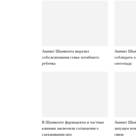
Акимат Шымкента выразил
Акимат Шым
соболезнования семье погибшего
соблюдать о
ребенка
снегопада
В Шымкенте фармацевты и частные
Акимат Шымк
клиники заключили соглашения о
запущен нов
сдерживании цен
связи