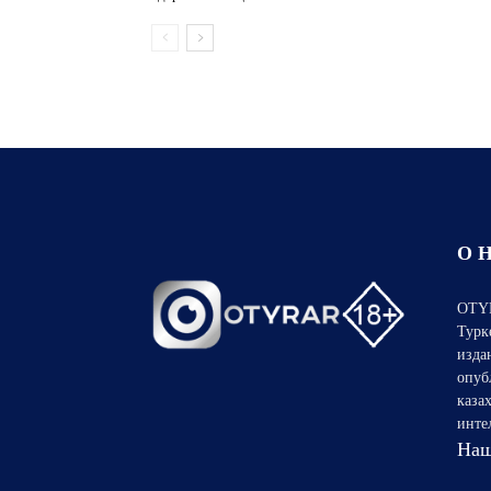
О 
OTYR
Турк
изда
опуб
каза
инте
Наш