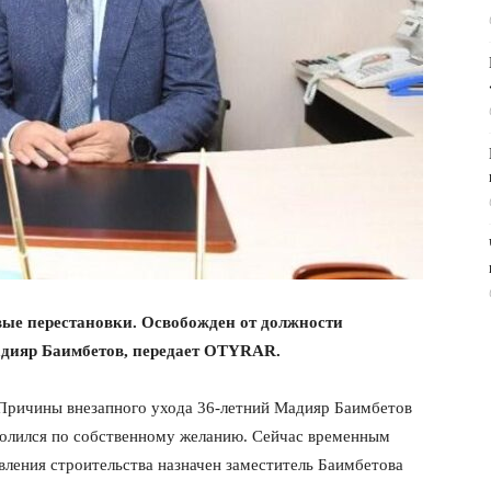
ые перестановки. Освобожден от должности
адияр Баимбетов, передает OTYRAR.
. Причины внезапного ухода 36-летний Мадияр Баимбетов
уволился по собственному желанию. Сейчас временным
ления строительства назначен заместитель Баимбетова