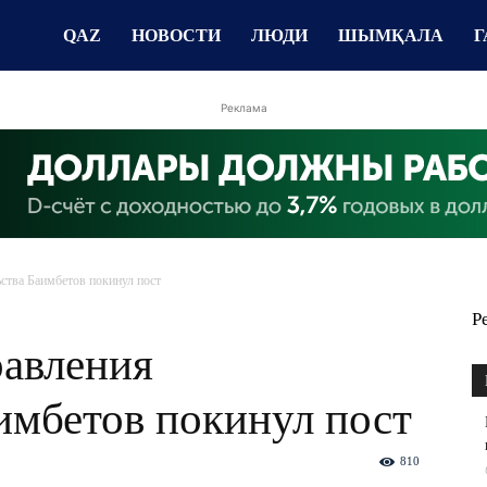
QAZ
НОВОСТИ
ЛЮДИ
ШЫМҚАЛА
Г
Реклама
ства Баимбетов покинул пост
Р
равления
имбетов покинул пост
810