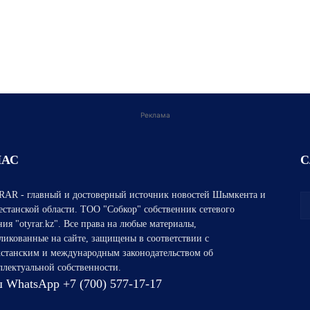
Реклама
НАС
С
AR - главный и достоверный источник новостей Шымкента и
естанской области. ТОО "Собкор" собственник сетевого
ния "otyrar.kz". Все права на любые материалы,
ликованные на сайте, защищены в соответствии с
хстанским и международным законодательством об
ллектуальной собственности.
 WhatsApp +7 (700) 577-17-17