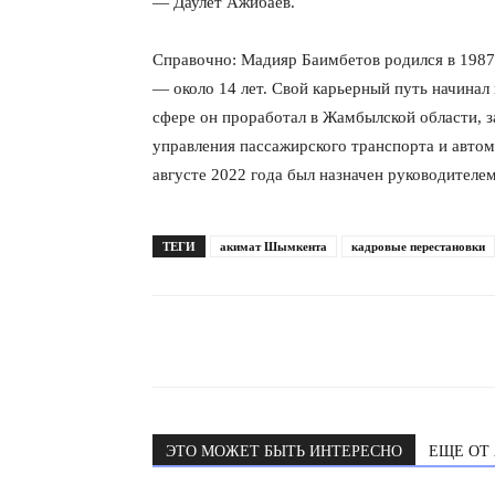
— Даулет Ажибаев.
Справочно: Мадияр Баимбетов родился в 1987
— около 14 лет. Свой карьерный путь начинал 
сфере он проработал в Жамбылской области, 
управления пассажирского транспорта и автом
августе 2022 года был назначен руководителе
ТЕГИ
акимат Шымкента
кадровые перестановки
ЭТО МОЖЕТ БЫТЬ ИНТЕРЕСНО
ЕЩЕ ОТ