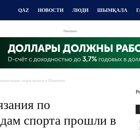
QAZ
НОВОСТИ
ЛЮДИ
ШЫМҚАЛА
Г
Реклама
альным видам спорта прошли в Шымкенте
Р
язания по
дам спорта прошли в