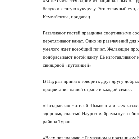
«Коже считается одним из национальных блюд.
белую и желтую кукурузу. Это отличный суп,
Кемелбекова, продавец.
Развлекают гостей праздника спортивными со
перетягивают канат. Одно из развлечений для
умелого ждет всеобщий почет. Желающие про
подбрасывают ногой лянгу. Её изготавливают 
свинцовой «пуговицей»
В Наурыз принято говорить друг другу добрые
процветания нашей стране и каждой семье.
«Поздравляю жителей Шымкента и всех казахс
здоровья, счастья! Наурыз мейрамы кутты бо
района Туран.
«Всех поздравляю с Рамазаном и праздником 