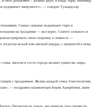
 В него добавляют 7 разных круп, я кладу тары, пшеницу,
 он поднимает иммунитет», — говорит Гульжаухар
стязаниями. Самые сильные поднимают гири и
 молодежи на празднике — кол курес. Самого сильного и
демонстрировать свою сноровку и ловкость —
из лоскутка козьей или овечьей шкуры, с пришитой к нему
 слова, жители и гости города желают единства, мира,
танцев с праздником. Желаю каждой семье благополучия,
лсын», — поздравил шымкентцев Берик Аширбеков, аким
Наурыз. Несмотря на дождь, мы пришли сюда провести