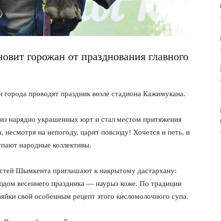
овит горожан от празднования главного
 города проводят праздник возле стадиона Кажимукана.
 из нарядно украшенных юрт и стал местом притяжения
 несмотря на непогоду, царит повсюду! Хочется и петь, и
упают народные коллективы.
остей Шымкента приглашают к накрытому дастархану:
дом весеннего праздника — наурыз коже. По традиции
озяйки свой особенным рецепт этого кисломолочного супа.