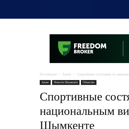
OTYRAR
На главную
Анонс
Спортивные состязания по национ
Анонс
Новости Шымкента
Общество
Спортивные сост
национальным ви
Шымкенте