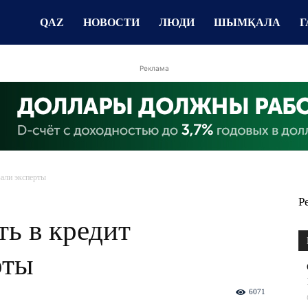
QAZ
НОВОСТИ
ЛЮДИ
ШЫМҚАЛА
Г
Реклама
зали эксперты
Р
ть в кредит
рты
6071