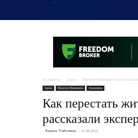
OTYRAR
На главную
Анонс
Как перестать жить в кредит расска
Анонс
Новости Шымкента
Экономика
Как перестать жи
рассказали экспе
-
Көркем Усибалиева
-
21.06.2024