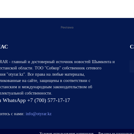
Реклама
НАС
С
AR - главный и достоверный источник новостей Шымкента и
естанской области. ТОО "Собкор" собственник сетевого
ния "otyrar.kz". Все права на любые материалы,
ликованные на сайте, защищены в соответствии с
хстанским и международным законодательством об
ллектуальной собственности.
 WhatsApp +7 (700) 577-17-17
итесь с нами:
info@otyrar.kz
Условия использования материалов
Реклама на площадках