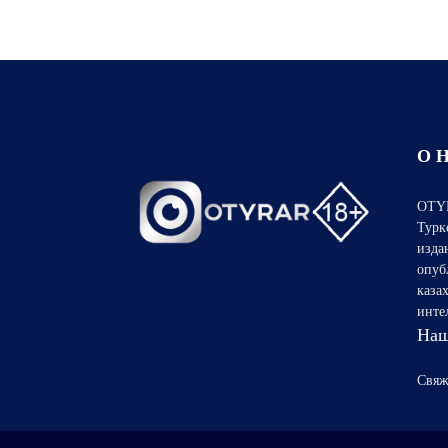
О 
OTYR
Турк
изда
опуб
каза
инте
Наш
Свяж