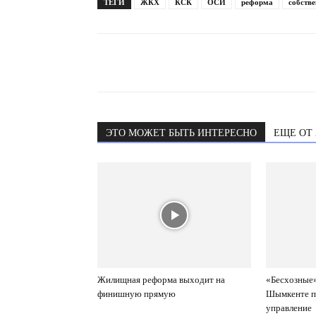
ТЕГИ
ЖКХ
КСК
ОСИ
реформа
собств
ЭТО МОЖЕТ БЫТЬ ИНТЕРЕСНО
ЕЩЕ ОТ
Жилищная реформа выходит на
«Бесхозные»
финишную прямую
Шымкенте п
управление