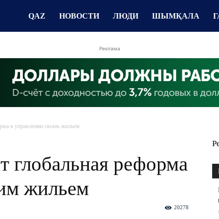
QAZ
НОВОСТИ
ЛЮДИ
ШЫМҚАЛА
Г
Реклама
орма в управлении своим жильем
Р
т глобальная реформа
оим жильем
20278