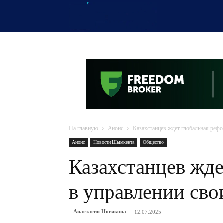
OTYRAR
На главную
Анонс
Казахстанцев ждет глобальная реф
Анонс
Новости Шымкента
Общество
Казахстанцев жде
в управлении св
-
Анастасия Новикова
-
12.07.2025