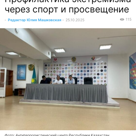
через спорт и просвещение
115
-
Редактор Юлия Машковская
-
25.10.2025
Фото: Антитеррористический центр Республики Казахстан