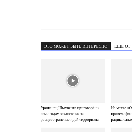
ЭТО МОЖЕТ БЫТЬ ИНТЕРЕСНО
ЕЩЕ ОТ
Уроженец Шымкента приговорён к
На матче «
семи годам заключения за
провели фл
распространение идей терроризма
радикальны