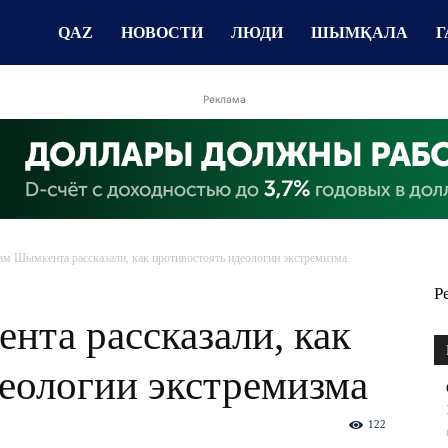
QAZ
НОВОСТИ
ЛЮДИ
ШЫМҚАЛА
Г
Реклама
ам Шымкента рассказали, как противостоять идеологии экстремизма
Р
нта рассказали, как
еологии экстремизма
122