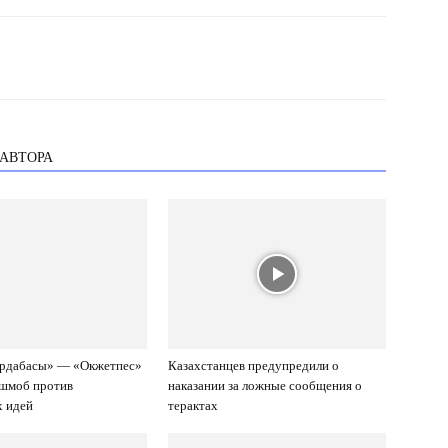
 АВТОРА
Ордабасы» — «Окжетпес»
Казахстанцев предупредили о
ешмоб против
наказании за ложные сообщения о
х идей
терактах