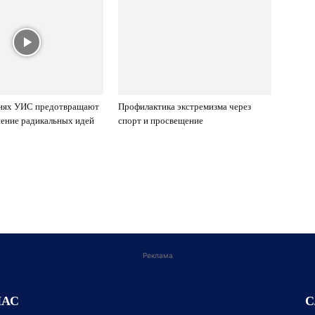
иях УИС предотвращают
Профилактика экстремизма через
ение радикальных идей
спорт и просвещение
Реклама
НАС
С