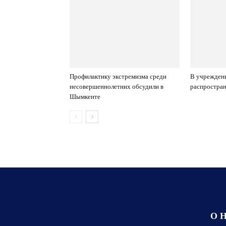
Профилактику экстремизма среди
В учрежден
несовершеннолетних обсудили в
распростран
Шымкенте
О 