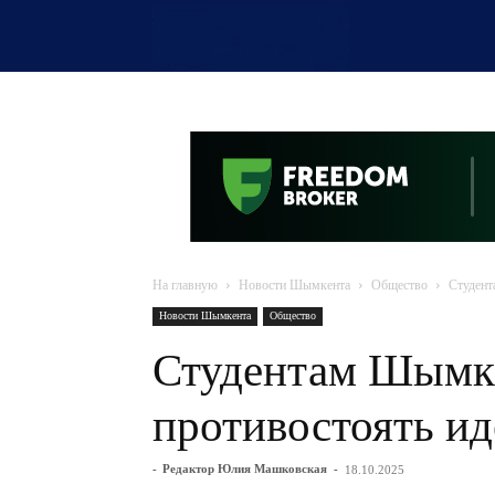
OTYRAR
На главную
Новости Шымкента
Общество
Студент
Новости Шымкента
Общество
Студентам Шымке
противостоять ид
-
Редактор Юлия Машковская
-
18.10.2025