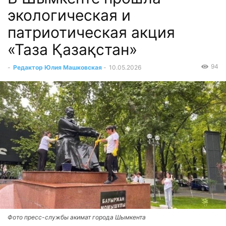
экологическая и
патриотическая акция
«Таза Қазақстан»
94
-
Редактор Юлия Машковская
-
10.05.2026
Фото пресс-службы акимат города Шымкента