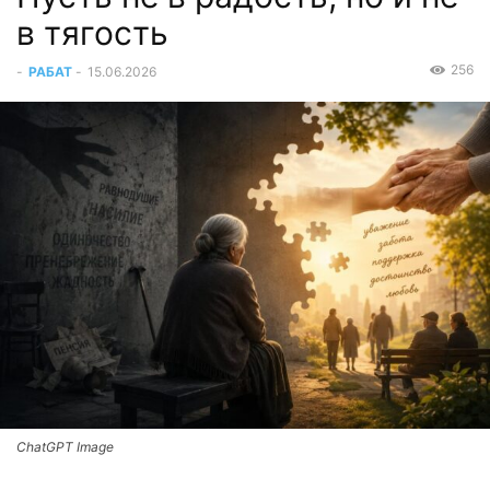
в тягость
256
-
РАБАТ
-
15.06.2026
ChatGPT Image