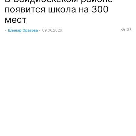
появится школа на 300
мест
38
-
Шынар Оразова
-
09.06.2026