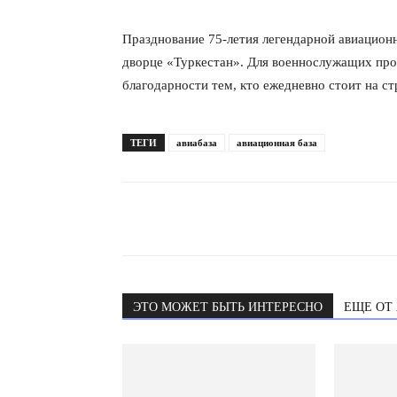
Празднование 75-летия легендарной авиацион
дворце «Туркестан». Для военнослужащих проз
благодарности тем, кто ежедневно стоит на с
ТЕГИ
авиабаза
авиационная база
ЭТО МОЖЕТ БЫТЬ ИНТЕРЕСНО
ЕЩЕ ОТ