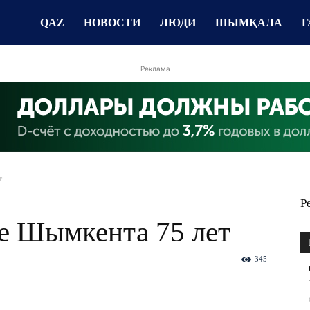
QAZ
НОВОСТИ
ЛЮДИ
ШЫМҚАЛА
Г
Реклама
т
Р
е Шымкента 75 лет
345