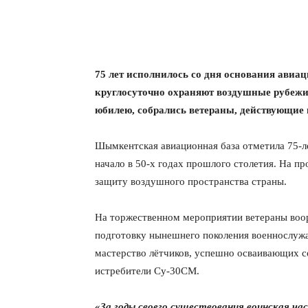
75 лет исполнилось со дня основания авиа
круглосуточно охраняют воздушные рубежи
юбилею, собрались ветераны, действующие
Шымкентская авиационная база отметила 75-л
начало в 50-х годах прошлого столетия. На п
защиту воздушного пространства страны.
На торжественном мероприятии ветераны воо
подготовку нынешнего поколения военнослужа
мастерство лётчиков, успешно осваивающих с
истребители Су-30СМ.
«За годы своего существования воинская час