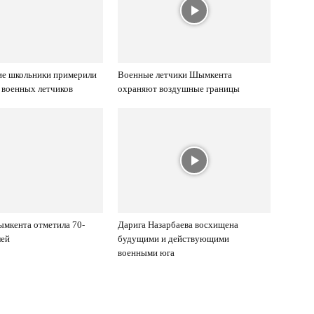
е школьники примерили
Военные летчики Шымкента
ь военных летчиков
охраняют воздушные границы
мкента отметила 70-
Дарига Назарбаева восхищена
лей
будущими и действующими
военными юга