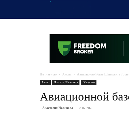
OTYRAR
На главную
Анонс
Авиационной базе Шымкента 75 ле
Анонс
Новости Шымкента
Общество
Авиационной баз
-
Анастасия Новикова
-
08.07.2026