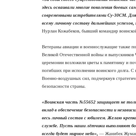
здесь осваивали многие поколения боевых с
современными истребителями Су-30СМ. Для н
всему личному составу дальнейших успехов,
Нурлан Кожабеков, бывший командир воинско
Ветераны авиации и военнослужащие также пос
Великой Отечественной войны и выпускников 
церемонии возложили цветы к памятнику и по
погибших при исполнении воинского долга. С
Военно-воздушных сил, подчеркнув стратегич
безопасности страны.
«Воинская часть №55652 защищает не толь
вклад в обеспечение безопасности и независ
весь личный состав с юбилеем. Желаю крепко
службе. Пусть наши лётчики выполняют бое
всегда будет мирное небо»,
— Жанибек Жумаше