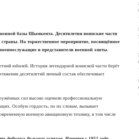
ционной базы Шымкента. Десятилетия воинские части
 страны. На торжественное мероприятие, посвящённое
 военнослужащие и представители военной элиты.
етний юбилей. История легендарной воинской части берёт
ротяжении десятилетий личный состав обеспечивает
ружённых сил высоко оценили профессиональную
щих. Особую гордость, по их словам, вызывает
овременную военную авиационную технику, в том числе
ть добилась больших успехов. Начиная с 1951 года