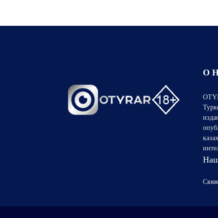
О 
OTYR
Турк
изда
опуб
каза
инте
Наш
Свяж