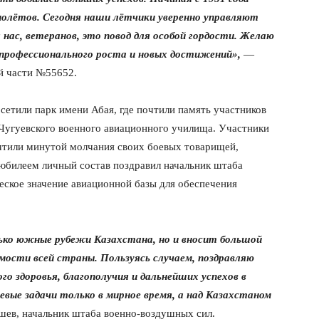
амолётов. Сегодня наши лётчики уверенно управляют
ас, ветеранов, это повод для особой гордости. Желаю
 профессионального роста и новых достижений»,
—
й части №55652.
етили парк имени Абая, где почтили память участников
Чугуевского военного авиационного училища. Участники
чтили минутой молчания своих боевых товарищей,
 юбилеем личный состав поздравил начальник штаба
еское значение авиационной базы для обеспечения
ко южные рубежи Казахстана, но и вносит большой
имости всей страны. Пользуясь случаем, поздравляю
го здоровья, благополучия и дальнейших успехов в
вые задачи только в мирное время, а над Казахстаном
в, начальник штаба военно-воздушных сил.