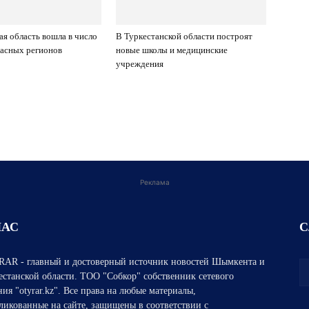
ая область вошла в число
В Туркестанской области построят
асных регионов
новые школы и медицинские
учреждения
Реклама
НАС
С
AR - главный и достоверный источник новостей Шымкента и
естанской области. ТОО "Собкор" собственник сетевого
ния "otyrar.kz". Все права на любые материалы,
ликованные на сайте, защищены в соответствии с