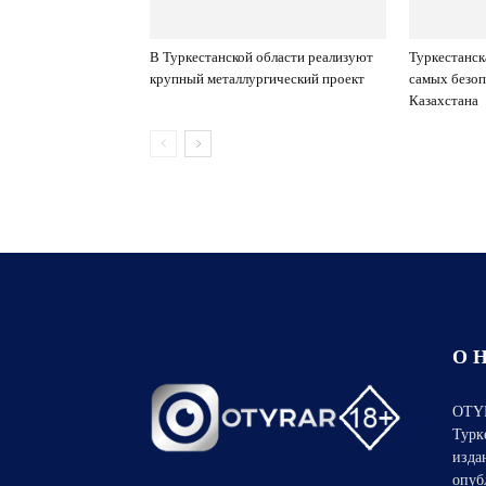
В Туркестанской области реализуют
Туркестанск
крупный металлургический проект
самых безоп
Казахстана
О 
OTYR
Турк
изда
опуб