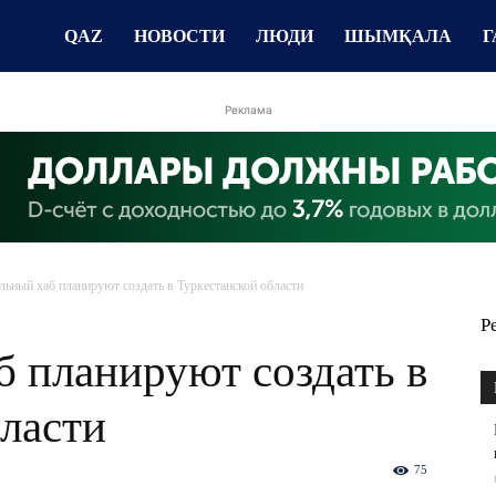
QAZ
НОВОСТИ
ЛЮДИ
ШЫМҚАЛА
Г
Реклама
льный хаб планируют создать в Туркестанской области
Р
 планируют создать в
ласти
75