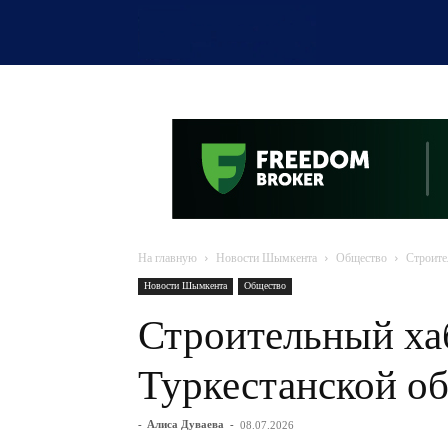
OTYRAR
На главную
Новости Шымкента
Общество
Строите
Новости Шымкента
Общество
Строительный хаб
Туркестанской об
-
Алиса Дуваева
-
08.07.2026