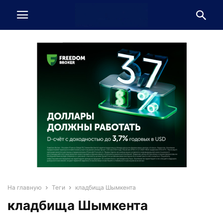
На главную
Теги
кладбища Шымкента
кладбища Шымкента