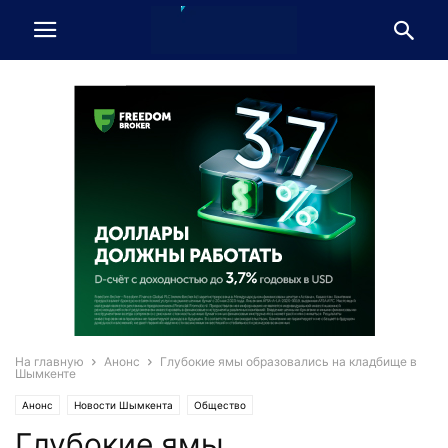
На главную
Анонс
Глубокие ямы образовались на кладбище в
Шымкенте
Анонс
Новости Шымкента
Общество
Глубокие ямы