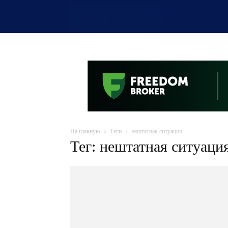
OTYRAR
На главную
Теги
нештатная ситуация
Тег: нештатная ситуаци