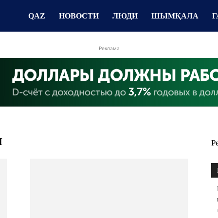
QAZ
НОВОСТИ
ЛЮДИ
ШЫМҚАЛА
Г
Реклама
я
Р