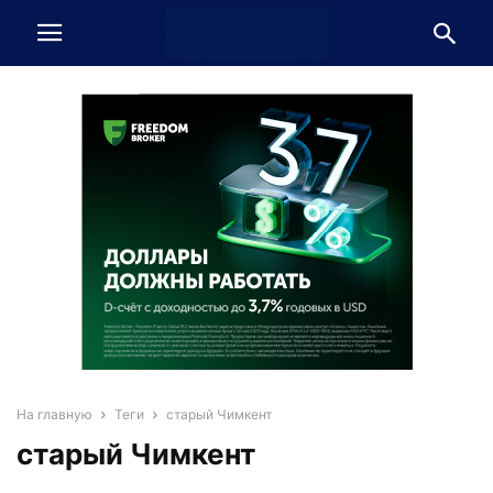
На главную
Теги
старый Чимкент
старый Чимкент