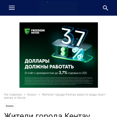
На главную
Анонс
Жители города Кентау вместо воды пьют
манку и песок
Анонс
Жители города Кентау