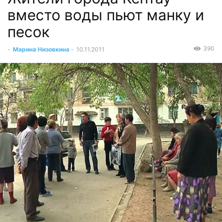
вместо воды пьют манку и
песок
390
-
Марина Низовкина
-
10.11.2011