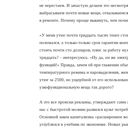
не перестаем. И зачастую делаем это несмотр
выбрасываем почти новые вещи, отказываемс
в ремонте. Почему проще выкинуть, чем почи
«У меня утюг почти тридцать тысяч тенге стои
поломался, а только-только срок гарантии конч
стоить почти сто долларов, плюс за работу н
тридцать? – интересуюсь. «Ну да, он же электр
функций!» Правда, зачем ей при глажении об
температурного режима и паровыделения, женщ
утюг за 2500, но ущербной от его использован
узкофункциональную вещь так дорого?
А это все происки рекламы, утверждают сами 
нас с быстротой молнии развился культ потре
Основной закон капитализма «расширенное вос
углублялся в учебник по экономике. Новых ры