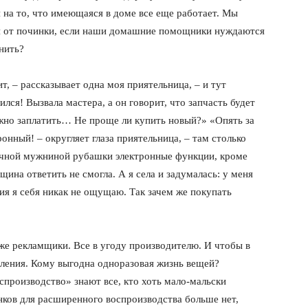
я на то, что имеющаяся в доме все еще работает. Мы
я от починки, если наши домашние помощники нуждаются
нить?
т, – рассказывает одна моя приятельница, – и тут
ился! Вызвала мастера, а он говорит, что запчасть будет
ужно заплатить… Не проще ли купить новый?» «Опять за
онный! – округляет глаза приятельница, – там столько
ычной мужниной рубашки электронные функции, кроме
ина ответить не смогла. А я села и задумалась: у меня
ия я себя никак не ощущаю. Так зачем же покупать
же рекламщики. Все в угоду производителю. И чтобы в
бления. Кому выгодна одноразовая жизнь вещей?
производство» знают все, кто хоть мало-мальски
нков для расширенного воспроизводства больше нет,