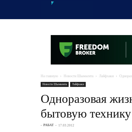
OTYRAR
На главную
Новости Шымкента
Лайфхаки
Однораз
Новости Шымкента
Лайфхаки
Одноразовая жиз
бытовую технику
-
РАБАТ
-
17.03.2012