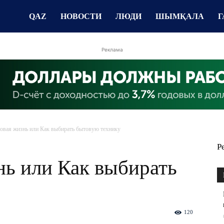
QAZ
НОВОСТИ
ЛЮДИ
ШЫМҚАЛА
Г
Реклама
овая жизнь или Как выбирать бытовую технику
Р
нь или Как выбирать
120