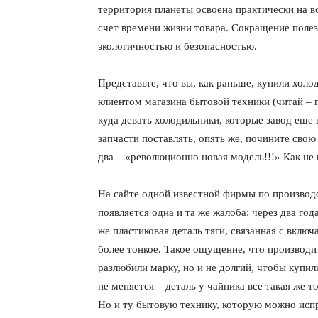
территория планеты освоена практически на в
счет времени жизни товара. Сокращение полез
экологичностью и безопасностью.
Представьте, что вы, как раньше, купили холо
клиентом магазина бытовой техники (читай – п
куда девать холодильники, которые завод еще
запчасти поставлять, опять же, почините свою
два – «революционно новая модель!!!» Как не
На сайте одной известной фирмы по производс
появляется одна и та же жалоба: через два год
же пластиковая деталь тяги, связанная с включ
более тонкое. Такое ощущение, что производи
разлюбили марку, но и не долгий, чтобы купи
не меняется – деталь у чайника все такая же 
Но и ту бытовую технику, которую можно испра