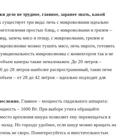
 дело не трудное, главное, заранее знать, какой
х существует три вида: печь с микроволнами идеально
риготовления простых блюд, с микроволнами и грилем –
юд, запечь мясо и птицу, с микроволнами, грилем и
микроволновке можно тушить мясо, печь пироги, готовить
ункциональность микроволновка с конвектором так и не
 объем камеры также немаловажен. До 20 литров –
20 до 28 литров наиболее распространенный, такие печи
объем – от 28 до 42 литров – идеально подходит для
 несложно.
Главное – мощность гладильного аппарата:
мощность – 1600 Вт. При выборе утюга обращайте
 место крепления шнура позволяет ему перемещаться в
и назад. Но гораздо удобнее, если шнур можно вращать на
 очень не скоро. Поинтересуйтесь и вместительностью