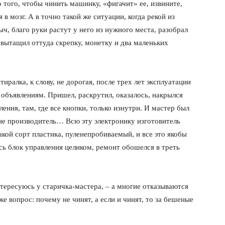
 того, чтобы чинить машинку, «фигачит» ее, извините,
 в мозг. А в точно такой же ситуации, когда рекой из
ч, благо руки растут у него из нужного места, разобрал
 вытащил оттуда скрепку, монетку и два маленьких
иралка, к слову, не дорогая, после трех лет эксплуатации
о объявлениям. Пришел, раскрутил, оказалось, накрылся
ения, там, где все кнопки, только изнутри. И мастер был
 не производитель… Всю эту электронику изготовитель
кой сорт пластика, пуленепробиваемый, и все это якобы
ь блок управления целиком, ремонт обошелся в треть
нтересуюсь у старичка-мастера, – а многие отказываются
е вопрос: почему не чинят, а если и чинят, то за бешеные