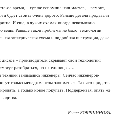
етское время, – тут же вспомнил наш мастер, – ремонт,
ыл и будет стоить очень дорого. Раньше детали продавали
орогие. И еще, в чужих схемах иногда невозможно
ую вещь. Раньше такой проблемы не было: технологии
льная электрическая схема и подробная инструкция, даже
х дисков – производители скрывают свои технологии:
е смогут разобраться, но их единицы…»
й техники занимались инженеры. Сейчас инженеров-
могут только менеджментом заниматься. Так что придется
ровать, а только новое покупать. Поддерживая, опять же
зводства.
Елена БОЯРШИНОВА.