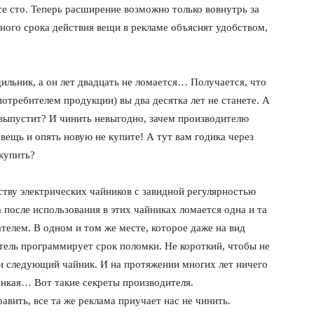
се сто. Теперь расширение возможно только вовнутрь за
ного срока действия вещи в рекламе объяснят удобством,
дильник, а он лет двадцать не ломается… Получается, что
отребителем продукции) вы два десятка лет не станете. А
 выпустит? И чинить невыгодно, зачем производителю
 вещь и опять новую не купите! А тут вам годика через
 купить?
тву электрических чайников с завидной регулярностью
а после использования в этих чайниках ломается одна и та
ателем. В одном и том же месте, которое даже на вид
тель программирует срок поломки. Не короткий, чтобы не
ли следующий чайник. И на протяжении многих лет ничего
тонкая… Вот такие секреты производителя.
вить, все та же реклама приучает нас не чинить.