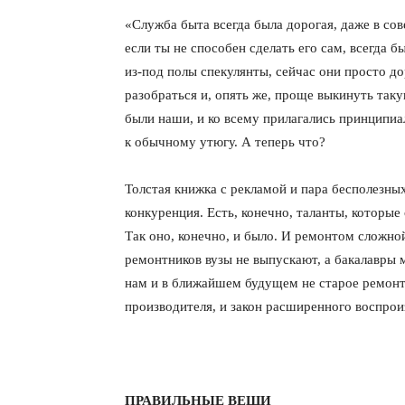
«Служба быта всегда была дорогая, даже в сов
если ты не способен сделать его сам, всегда б
из-под полы спекулянты, сейчас они просто д
разобраться и, опять же, проще выкинуть так
были наши, и ко всему прилагались принципиа
к обычному утюгу. А теперь что?
Толстая книжка с рекламой и пара бесполезны
конкуренция. Есть, конечно, таланты, которы
Так оно, конечно, и было. И ремонтом сложно
ремонтников вузы не выпускают, а бакалавры 
нам и в ближайшем будущем не старое ремонти
производителя, и закон расширенного воспрои
ПРАВИЛЬНЫЕ ВЕЩИ