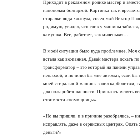
Приходит в рекламном ролике мастер и вместо
напополам болгаркой. Картинка так и врезается
стиралки вода хлынула, сосед мой Виктор Палы
родимую, увидел, что слив у машины забился,
камушка. Все, работает, как миленькая…
В моей ситуации было куда проблемнее. Моя ст
встала как вкопанная. Давай мастера искать п
трансформатор – это который на панели управл
неплохой, и починил бы мне автомат, если бы
моей стиральной машины залил карболитом, та
для пожаробезопасности. Пришлось менять вес
стоимости «помощницы».
«Но вы пришли, и в причине разобрались, – и
исправлять, даже в сервисных центрах. Опять ж
деньги?»