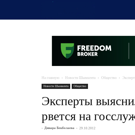
OTYRAR
На главную
Новости Шымкента
Общество
Эксперт
Новости Шымкента
Общество
Эксперты выясни
рвется на госслу
-
Динара Бекболаева
-
29.10.2012