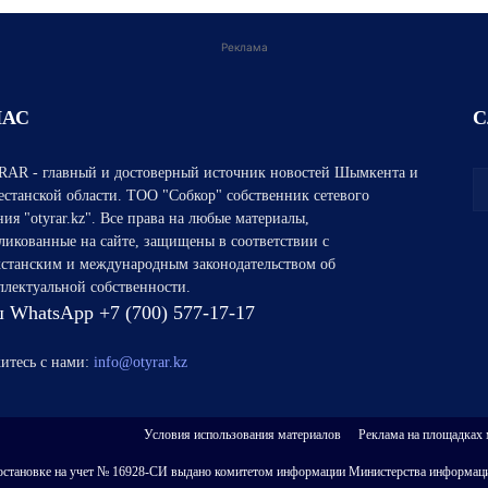
Реклама
НАС
С
AR - главный и достоверный источник новостей Шымкента и
естанской области. ТОО "Собкор" собственник сетевого
ния "otyrar.kz". Все права на любые материалы,
ликованные на сайте, защищены в соответствии с
хстанским и международным законодательством об
ллектуальной собственности.
 WhatsApp +7 (700) 577-17-17
итесь с нами:
info@otyrar.kz
Условия использования материалов
Реклама на площадках
 о постановке на учет № 16928-СИ выдано комитетом информации Министерства информаци