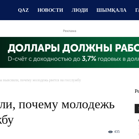
QAZ
НОВОСТИ
ЛЮДИ
ШЫМҚАЛА
Г
Реклама
ы выяснили, почему молодежь рвется на госслужбу
Р
ли, почему молодежь
жбу
435