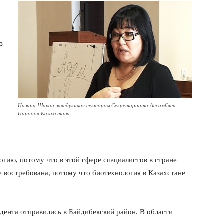
з
Назипа Шанаи заведующая сектором Секретариата Ассамблеи
Народов Казахстана
гию, потому что в этой сфере специалистов в стране
ду востребована, потому что биотехнология в Казахстане
дента отправились в Байдибекский район. В области