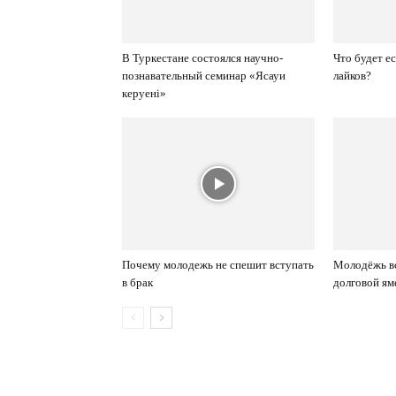
В Туркестане состоялся научно-
Что будет е
познавательный семинар «Ясауи
лайков?
керуені»
Почему молодежь не спешит вступать
Молодёжь вс
в брак
долговой ям