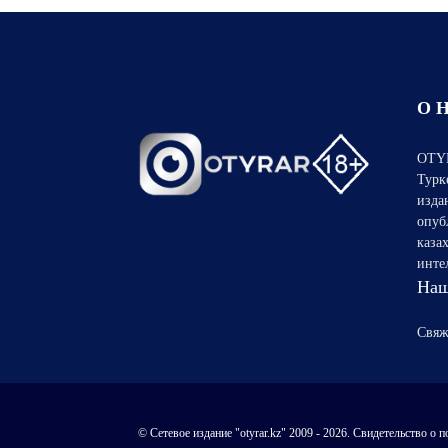
О 
OTYR
Турк
изда
опуб
каза
инте
Наш
Свяж
© Сетевое издание "otyrar.kz" 2009 - 2026. Свидетельство