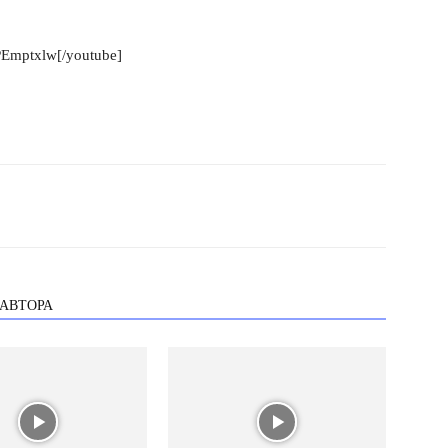
PEmptxlw[/youtube]
 АВТОРА