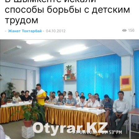
способы борьбы с детским
трудом
156
-
Жанат Тохтарбай
-
04.10.2012