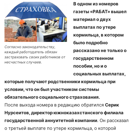
В одном из номеров
газеты «РАБАТ» вышел
материал о двух
выплатах по утере
кормильца, в котором
было подробно
Согласно законодательству,
рассказано не только о
каждый работодатель обязан
застраховать своих работников от
государственном
несчастных случаев.
пособии, но и о
социальных выплатах,
которые получают родственники кормильца при
условии, что он был участником системы
обязательного социального страхования.
После выхода номера в редакцию обратился
Серик
Нурсеитов, директор южноказахстанского филиала
государственной аннуитетной компании
. Он рассказал
о третьей выплате по утере кормильца, о которой