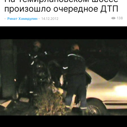
произошло очередное ДТП
138
-
Ринат Хамидулин
-
14.12.2012