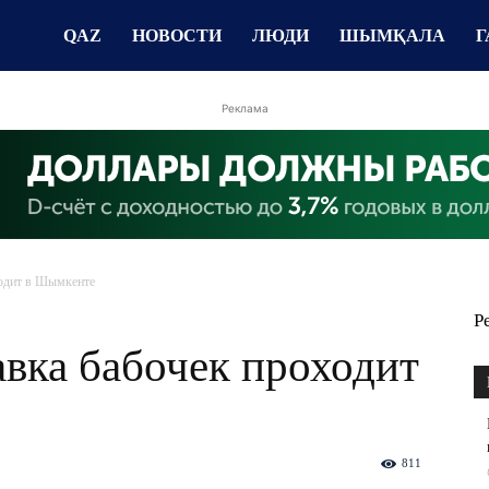
QAZ
НОВОСТИ
ЛЮДИ
ШЫМҚАЛА
Г
Реклама
ходит в Шымкенте
Р
вка бабочек проходит
811