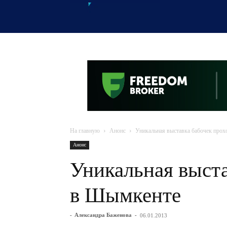
OTYRAR
На главную
Анонс
Уникальная выставка бабочек про
Анонс
Уникальная выста
в Шымкенте
-
Александра Баженова
-
06.01.2013