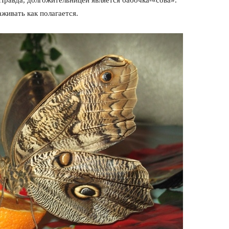
Правда, долгожительницей является бабочка-«сова».
аживать как полагается.