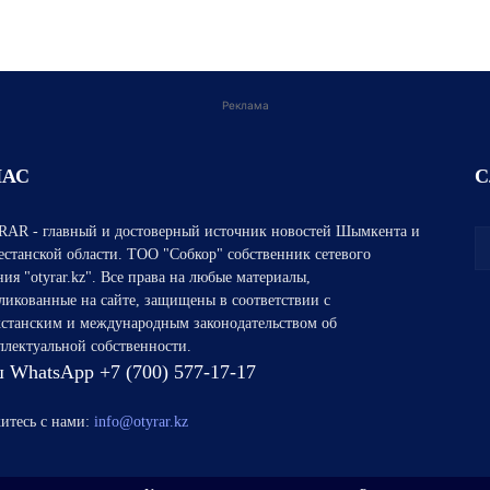
Реклама
НАС
С
AR - главный и достоверный источник новостей Шымкента и
естанской области. ТОО "Собкор" собственник сетевого
ния "otyrar.kz". Все права на любые материалы,
ликованные на сайте, защищены в соответствии с
хстанским и международным законодательством об
ллектуальной собственности.
 WhatsApp +7 (700) 577-17-17
итесь с нами:
info@otyrar.kz