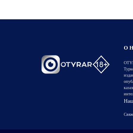
О 
OTYR
Турк
изда
опуб
каза
инте
Наш
Свяж