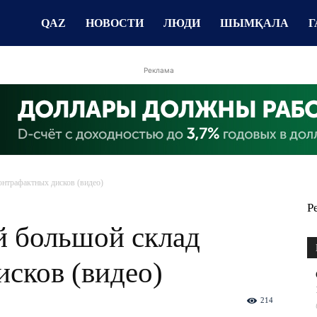
QAZ
НОВОСТИ
ЛЮДИ
ШЫМҚАЛА
Г
Реклама
нтрафактных дисков (видео)
Р
 большой склад
сков (видео)
214