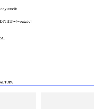
родукцией:
-ZDF3H1Fw[/youtube]
лад
 АВТОРА