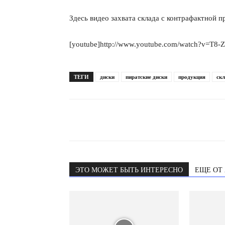
Здесь видео захвата склада с контрафактной п
[youtube]http://www.youtube.com/watch?v=T8
ТЕГИ
диски
пиратские диски
продукция
ск
ЭТО МОЖЕТ БЫТЬ ИНТЕРЕСНО
ЕЩЕ ОТ