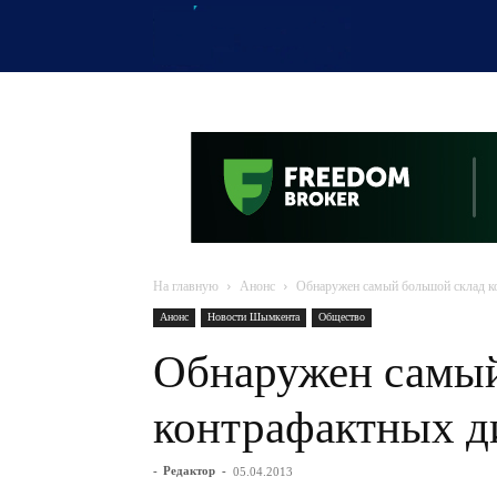
OTYRAR
На главную
Анонс
Обнаружен самый большой склад ко
Анонс
Новости Шымкента
Общество
Обнаружен самый
контрафактных ди
-
Редактор
-
05.04.2013