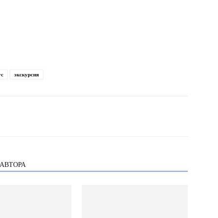
ус
экскурсия
 АВТОРА