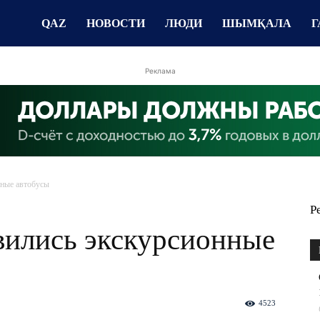
QAZ
НОВОСТИ
ЛЮДИ
ШЫМҚАЛА
Г
Реклама
ные автобусы
Р
ились экскурсионные
4523