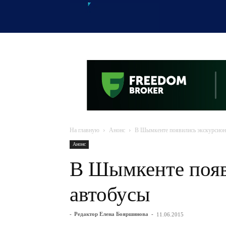
OTYRAR
На главную
Анонс
В Шымкенте появились экскурсион
Анонс
В Шымкенте появ
автобусы
-
Редактор Елена Бояршинова
-
11.06.2015