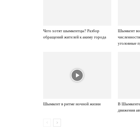
Чего хотят шымкентцы? Разбор
Шымкент вош
обращений жителей к акиму города
численност
уголовные 
Шымкент в ритме ночной жизни
В Шымкенте
движения а