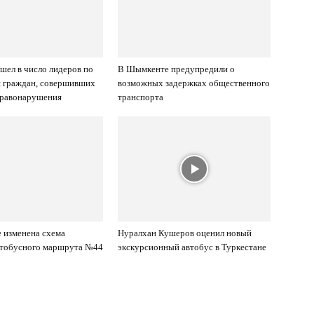
ел в число лидеров по
В Шымкенте предупредили о
и граждан, совершивших
возможных задержках общественного
правонарушения
транспорта
 изменена схема
Нуралхан Кушеров оценил новый
втобусного маршрута №44
экскурсионный автобус в Туркестане