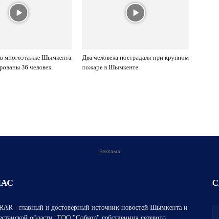
 в многоэтажке Шымкента
Два человека пострадали при крупном
рованы 36 человек
пожаре в Шымкенте
Реклама
НАС
С
AR - главный и достоверный источник новостей Шымкента и
естанской области. ТОО "Собкор" собственник сетевого