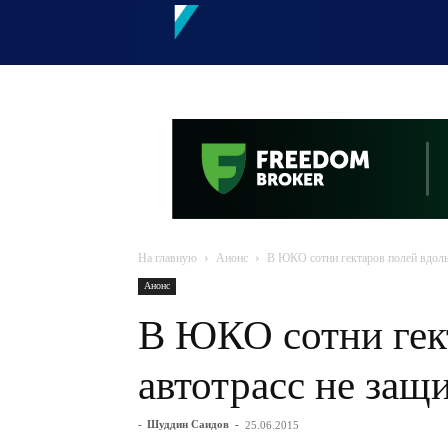
OTYRAR
На главную
Анонс
В ЮКО сотни гектаров полей вдоль
Анонс
В ЮКО сотни гек
автотрасс не за
-
Шуддин Саидов
-
25.06.2015