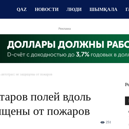
QAZ
НОВОСТИ
ЛЮДИ
ШЫМҚАЛА
Г
Реклама
 автотрасс не защищены от пожаров
Р
таров полей вдоль
щищены от пожаров
251