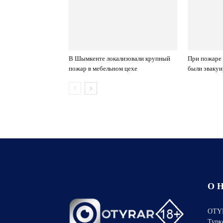
В Шымкенте локализовали крупный
При пожаре
пожар в мебельном цехе
были эвакуи
О 
OTYR
Турк