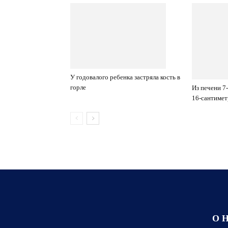
У годовалого ребенка застряла кость в
горле
Из печени 7
16-сантимет
О 