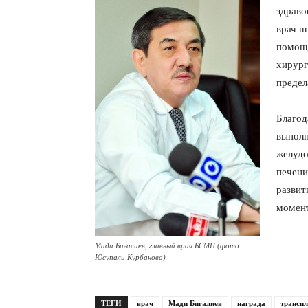
здраво
врач ш
помощи
хирург
предел
Благод
выполн
желудо
печени
развит
момент
Мади Бигалиев, главный врач БСМП (фото
Юсупали Курбанова)
ТЕГИ
врач
Мади Бигалиев
награда
трансп