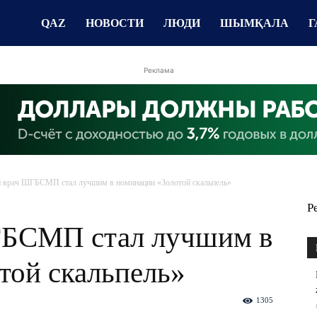
QAZ
НОВОСТИ
ЛЮДИ
ШЫМҚАЛА
Г
Реклама
 врач ШГБСМП стал лучшим в номинации «Золотой скальпель»
Р
ГБСМП стал лучшим в
той скальпель»
1305