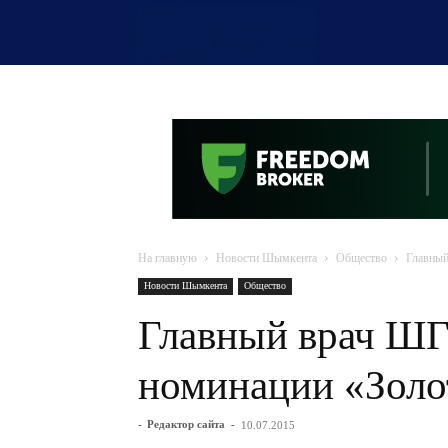
OTYRAR
На главную
Новости Шымкента
Общество
Главный
Новости Шымкента
Общество
Главный врач Ш
номинации «Золо
-
Редактор сайта
-
10.07.2015