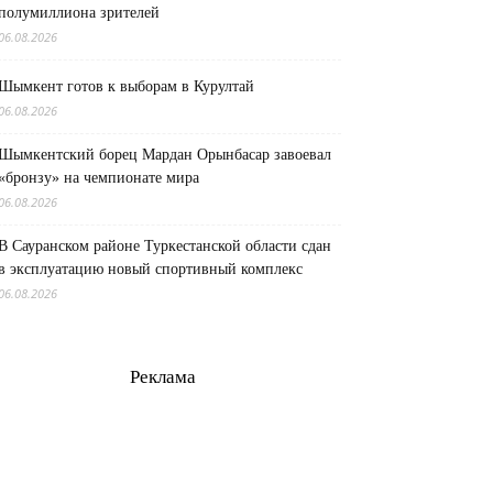
полумиллиона зрителей
06.08.2026
Шымкент готов к выборам в Курултай
06.08.2026
Шымкентский борец Мардан Орынбасар завоевал
«бронзу» на чемпионате мира
06.08.2026
В Сауранском районе Туркестанской области сдан
в эксплуатацию новый спортивный комплекс
06.08.2026
Реклама