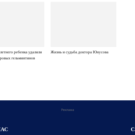
-летнего ребенка удалили
Жизнь и судьба доктора Юнусова
ровых гельминтинов
Реклама
НАС
С