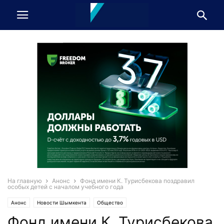
На главную
Анонс
Фонд имени К. Турисбекова поздравил
особых детей с началом учебного года
Анонс
Новости Шымкента
Общество
Фонд имени К. Турисбекова