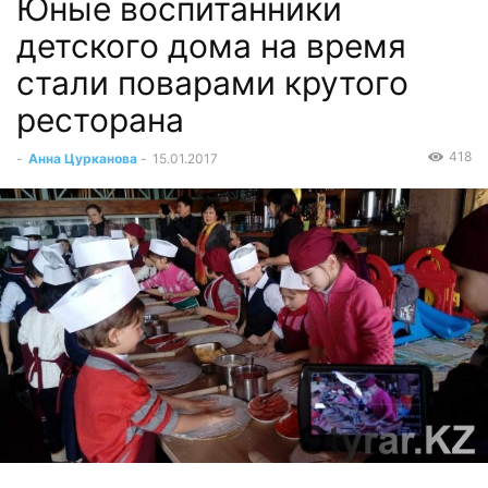
Юные воспитанники
детского дома на время
стали поварами крутого
ресторана
418
-
Анна Цурканова
-
15.01.2017