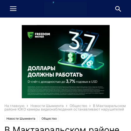
На главную
Новости Шымкента
Общество
В Мактааральском
районе ЮКО камеры видеонаблюдения останавливают нарушителей
Новости Шымкента
Общество
В Мактааральском районе