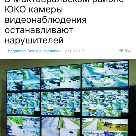
ЮКО камеры
видеонаблюдения
останавливают
нарушителей
886
-
Редактор Татьяна Корякина
-
23.05.2017