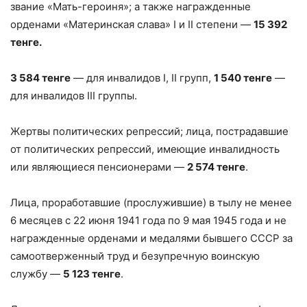
звание «Мать-героиня»; а также награжденные
орденами «Материнская слава» I и II степени —
15 392
тенге.
3 584 тенге
— для инвалидов I, II групп,
1 540 тенге
—
для инвалидов III группы.
Жертвы политических репрессий; лица, пострадавшие
от политических репрессий, имеющие инвалидность
или являющиеся пенсионерами —
2 574 тенге
.
Лица, проработавшие (прослужившие) в тылу не менее
6 месяцев с 22 июня 1941 года по 9 мая 1945 года и не
награжденные орденами и медалями бывшего СССР за
самоотверженный труд и безупречную воинскую
службу —
5 123 тенге
.