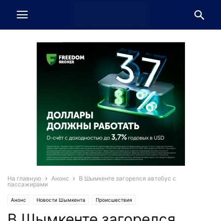
На главную
Анонс
В Шымкенте загорелся автобус с
пассажирами
Анонс
Новости Шымкента
Происшествия
В Шымкенте загорелся