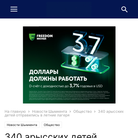
На главную
Новости Шымкента
Общество
340 арысских
детей отправились в летние лагеря
Новости Шымкента
Общество
340 арысских детей