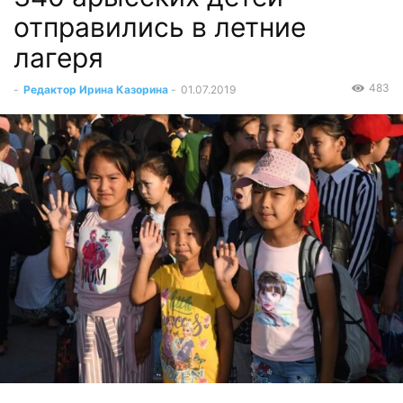
отправились в летние
лагеря
483
-
Редактор Ирина Казорина
-
01.07.2019