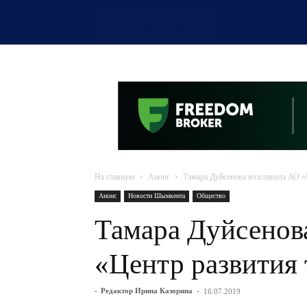
OTYRAR
На главную
Анонс
Тамара Дуйсенова возглавила АО «
Анонс
Новости Шымкента
Общество
Тамара Дуйсенов
«Центр развития
-
Редактор Ирина Казорина
-
16.07.2019