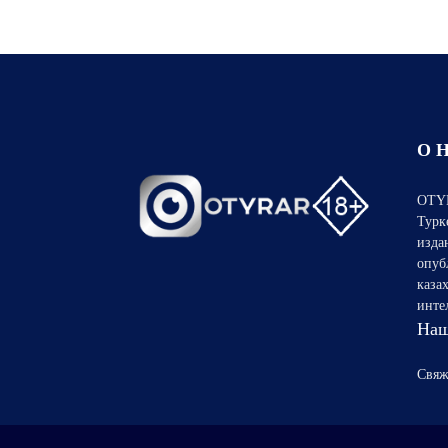
О 
OTYR
Турк
изда
опуб
каза
инте
Наш
Свяж