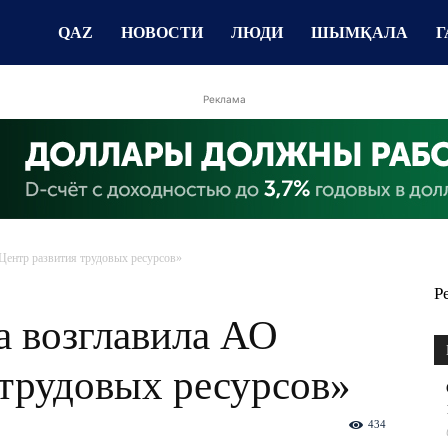
QAZ
НОВОСТИ
ЛЮДИ
ШЫМҚАЛА
Г
Реклама
Центр развития трудовых ресурсов»
Р
а возглавила АО
 трудовых ресурсов»
434