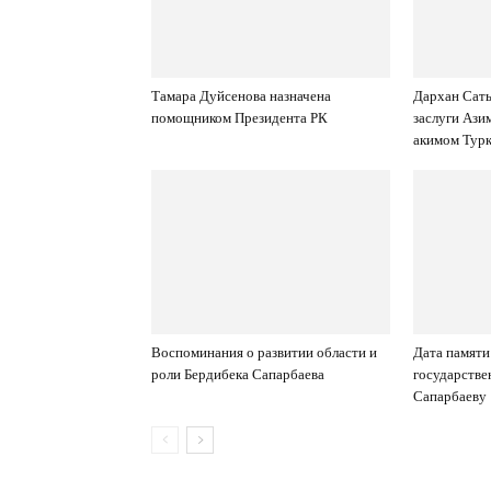
Тамара Дуйсенова назначена
Дархан Саты
помощником Президента РК
заслуги Ази
акимом Турк
Воспоминания о развитии области и
Дата памяти
роли Бердибека Сапарбаева
государстве
Сапарбаеву