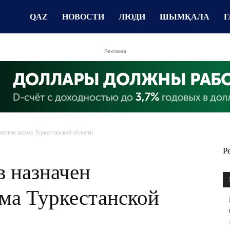
QAZ
НОВОСТИ
ЛЮДИ
ШЫМҚАЛА
Г
Реклама
телем акима Туркестанской области
Р
в назначен
ма Туркестанской