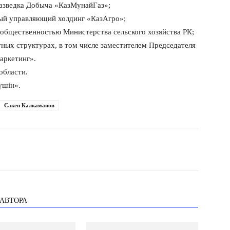
азведка Добыча «КазМунайГаз»;
ный управляющий холдинг «КазАгро»;
с общественностью Министерства сельского хозяйства РК;
тных структурах, в том числе заместителем Председателя
аркетинг».
области.
үшін».
Сакен Калкаманов
 АВТОРА