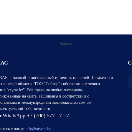
Реклама
НАС
С
AR - главный и достоверный источник новостей Шымкента и
естанской области. ТОО "Собкор" собственник сетевого
ния "otyrar.kz". Все права на любые материалы,
ликованные на сайте, защищены в соответствии с
хстанским и международным законодательством об
ллектуальной собственности.
 WhatsApp +7 (700) 577-17-17
итесь с нами:
info@otyrar.kz