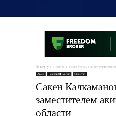
OTYRAR
На главную
Анонс
Сакен Калкаманов назначен замести
Анонс
Новости Шымкента
Общество
Сакен Калкамано
заместителем аки
области