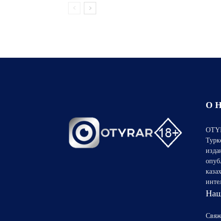
О 
OTYR
Турк
изда
опуб
каза
инте
Наш
Свяж