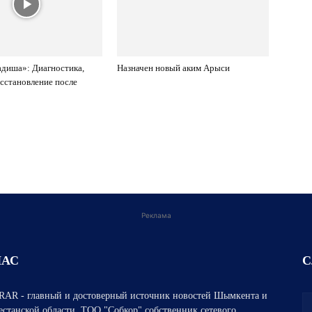
диша»: Диагностика,
Назначен новый аким Арыси
осстановление после
Реклама
НАС
С
AR - главный и достоверный источник новостей Шымкента и
естанской области. ТОО "Собкор" собственник сетевого