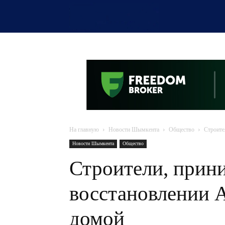
OTYRAR
На главную
Новости Шымкента
Общество
Строите
Новости Шымкента
Общество
Строители, прин
восстановлении 
домой