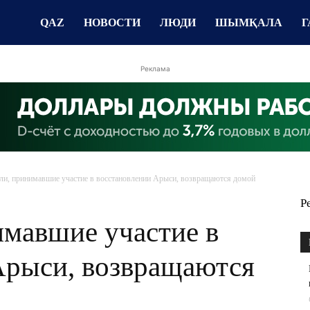
QAZ
НОВОСТИ
ЛЮДИ
ШЫМҚАЛА
Г
Реклама
ли, принимавшие участие в восстановлении Арыси, возвращаются домой
Р
имавшие участие в
Арыси, возвращаются