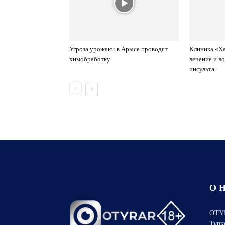
Угроза урожаю: в Арысе проводят
Клиника «Ха
химобработку
лечение и в
инсульта
О 
OTYR
Турк