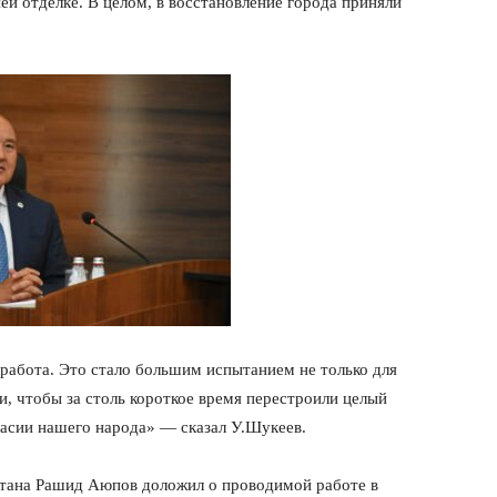
ей отделке. В целом, в восстановление города приняли
работа. Это стало большим испытанием не только для
и, чтобы за столь короткое время перестроили целый
гласии нашего народа» — сказал У.Шукеев.
стана Рашид Аюпов доложил о проводимой работе в