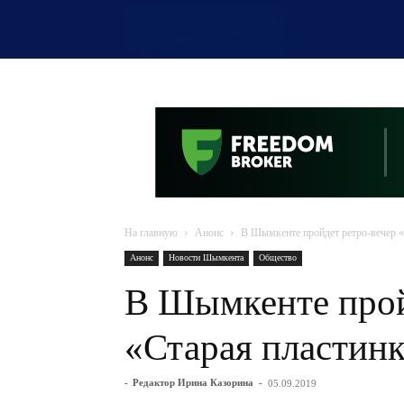
OTYRAR
На главную
Анонс
В Шымкенте пройдет ретро-вечер «
Анонс
Новости Шымкента
Общество
В Шымкенте прой
«Старая пластин
-
Редактор Ирина Казорина
-
05.09.2019