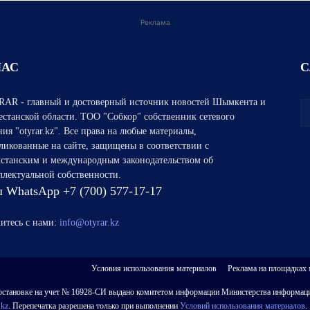
Реклама
НАС
С
AR - главный и достоверный источник новостей Шымкента и
естанской области. ТОО "Собкор" собственник сетевого
ния "otyrar.kz". Все права на любые материалы,
ликованные на сайте, защищены в соответствии с
хстанским и международным законодательством об
ллектуальной собственности.
 WhatsApp +7 (700) 577-17-17
итесь с нами:
info@otyrar.kz
Условия использования материалов
Реклама на площадках
 о постановке на учет № 16928-СИ выдано комитетом информации Министерства информаци
.kz
. Перепечатка разрешена только при выполнении
Условий использования материалов
.