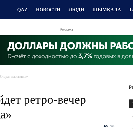
QAZ
НОВОСТИ
ЛЮДИ
ШЫМҚАЛА
Г
Реклама
Старая пластинка»
Р
дет ретро-вечер
ка»
746