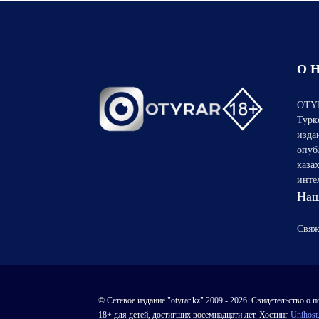
О 
OTYR
Турк
изда
опуб
каза
инте
Наш
Свяж
© Сетевое издание "otyrar.kz" 2009 - 2026. Свидетельство
18+ для детей, достигших восемнадцати лет. Хостинг
Unihost