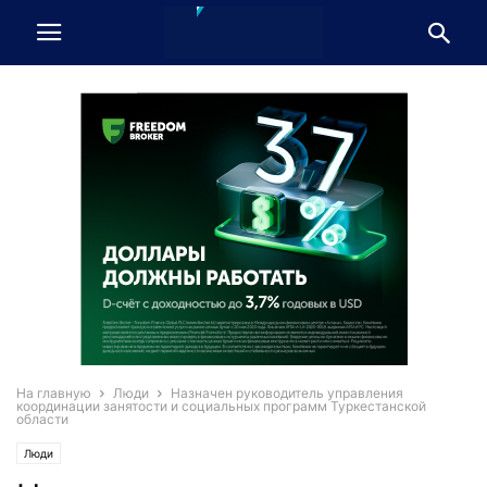
На главную
Люди
Назначен руководитель управления
координации занятости и социальных программ Туркестанской
области
Люди