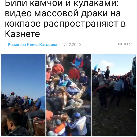
Били камчой и кулаками:
видео массовой драки на
кокпаре распространяют в
Казнете
4178
-
Редактор Ирина Казорина
-
27.02.2020