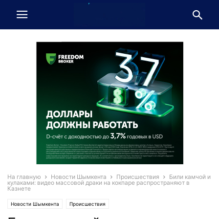
На главную
Новости Шымкента
Происшествия
Били камчой и
кулаками: видео массовой драки на кокпаре распространяют в
Казнете
Новости Шымкента
Происшествия