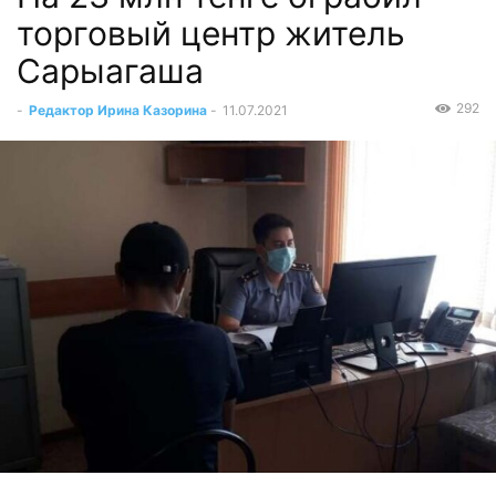
торговый центр житель
Сарыагаша
292
-
Редактор Ирина Казорина
-
11.07.2021