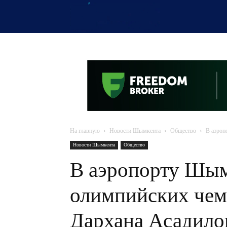
OTYRAR
На главную
Новости Шымкента
Общество
В аэроп
Новости Шымкента
Общество
В аэропорту Шым
олимпийских чем
Дархана Асадило