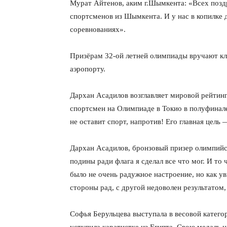
Мурат Айтенов, аким г.Шымкента: «Всех позд
спортсменов из Шымкента. И у нас в копилке 
соревнованиях».
Призёрам 32-ой летней олимпиады вручают к
аэропорту.
Дархан Асадилов возглавляет мировой рейтинг
спортсмен на Олимпиаде в Токио в полуфинале
не оставит спорт, напротив! Его главная цель 
Дархан Асадилов, бронзовый призер олимпийс
подины ради флага я сделал все что мог. И то 
было не очень радужное настроение, но как ув
стороны рад, с другой недоволен результатом,
Софья Берульцева выступала в весовой катег