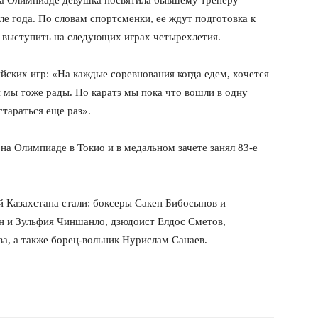
 на Олимпиаде девушка посвятила бывшему тренеру
ле года. По словам спортсменки, ее ждут подготовка к
я выступить на следующих играх четырехлетия.
йских игр: «На каждые соревнования когда едем, хочется
и мы тоже рады. По каратэ мы пока что вошли в одну
стараться еще раз».
на Олимпиаде в Токио и в медальном зачете занял 83-е
 Казахстана стали: боксеры Сакен Бибосынов и
н и Зульфия Чиншанло, дзюдоист Елдос Сметов,
а, а также борец-вольник Нурислам Санаев.