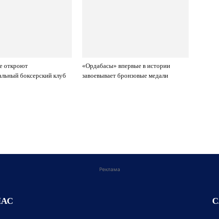
е откроют
«Ордабасы» впервые в истории
льный боксерский клуб
завоевывает бронзовые медали
»
Реклама
НАС
С