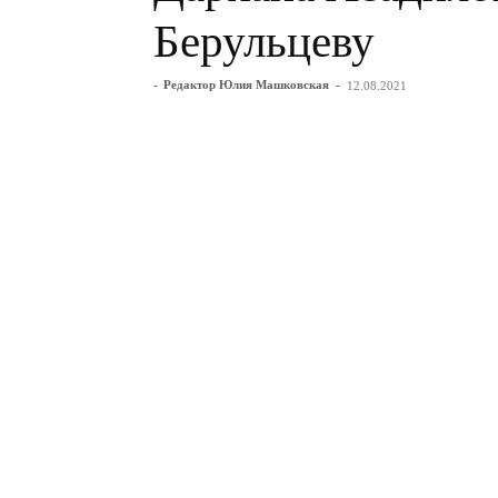
Берульцеву
-
Редактор Юлия Машковская
-
12.08.2021