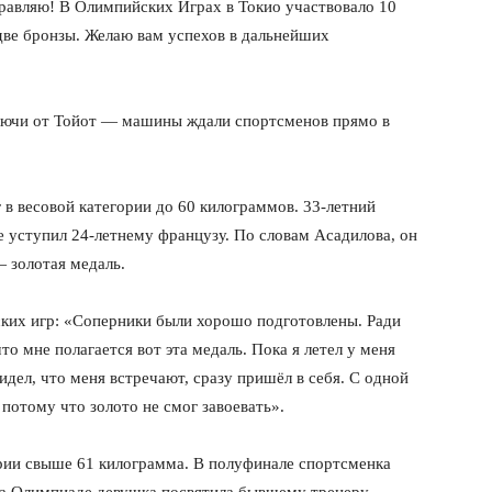
равляю! В Олимпийских Играх в Токио участвовало 10
две бронзы. Желаю вам успехов в дальнейших
лючи от Тойот — машины ждали спортсменов прямо в
 в весовой категории до 60 килограммов. 33-летний
 уступил 24-летнему французу. По словам Асадилова, он
— золотая медаль.
ких игр: «Соперники были хорошо подготовлены. Ради
что мне полагается вот эта медаль. Пока я летел у меня
идел, что меня встречают, сразу пришёл в себя. С одной
 потому что золото не смог завоевать».
ории свыше 61 килограмма. В полуфинале спортсменка