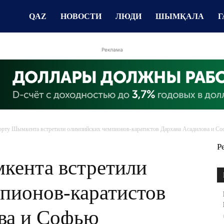
QAZ
НОВОСТИ
ЛЮДИ
ШЫМҚАЛА
Г
Реклама
орту Шымкента встретили олимпийских чемпионов-каратистов Дархана Асадилова и Со
Р
кента встретили
пионов-каратистов
ва и Софью