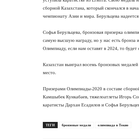
уступила каратистке из Египта. Свою медаль
сборной Казахстана, который скончался в нача
чемпионату Азии и мира. Берульцева надеетс
Софья Берульцева, бронзовая призерка олимпи
самую высшую награду, но у нас есть бронза 
Олимпиаду, если нам оставят в 2024, то будет 
Казахстан выиграл восемь бронзовых медалей 
место.
Призерами Олимпиады-2020 в составе сборной
Камшыбек Кункабаев, тяжелоатлеты Игорь Со
каратисты Дархан Есадилов и Софья Берульцев
ТЕГИ
бронзовые медали
олимпиада в Токио