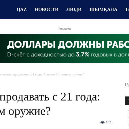
QAZ
НОВОСТИ
ЛЮДИ
ШЫМҚАЛА
Г
Реклама
е можно продавать с 21 года: А зачем 18-летним оружие?
Р
родавать с 21 года:
им оружие?
182