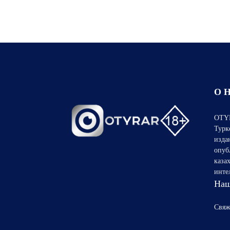
О 
OTYR
Турк
изда
опуб
каза
инте
Наш
Свяж