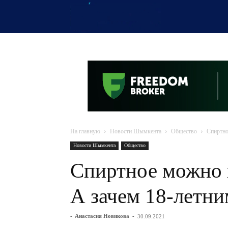
OTYRAR
На главную
Новости Шымкента
Общество
Спиртно
Новости Шымкента
Общество
Спиртное можно п
А зачем 18-летн
-
Анастасия Новикова
-
30.09.2021