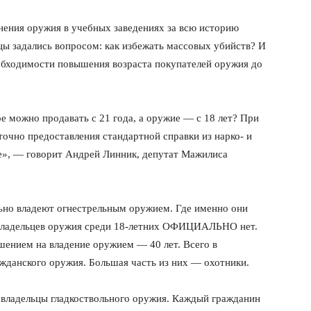
нения оружия в учебных заведениях за всю историю
цы задались вопросом: как избежать массовых убийств? И
еобходимости повышения возраста покупателей оружия до
 можно продавать с 21 года, а оружие — с 18 лет? При
точно предоставления стандартной справки из нарко- и
те», — говорит Андрей Линник, депутат Мажилиса
ьно владеют огнестрельным оружием. Где именно они
владельцев оружия среди 18-летних ОФИЦИАЛЬНО нет.
ешением на владение оружием — 40 лет. Всего в
жданского оружия. Большая часть из них — охотники.
е владельцы гладкоствольного оружия. Каждый гражданин