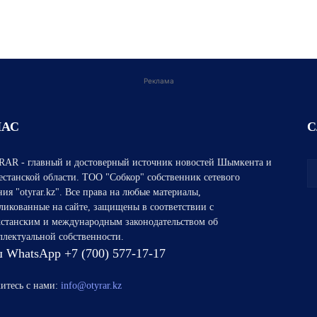
Реклама
НАС
С
AR - главный и достоверный источник новостей Шымкента и
естанской области. ТОО "Собкор" собственник сетевого
ния "otyrar.kz". Все права на любые материалы,
ликованные на сайте, защищены в соответствии с
хстанским и международным законодательством об
ллектуальной собственности.
 WhatsApp +7 (700) 577-17-17
итесь с нами:
info@otyrar.kz