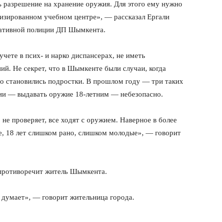
ь разрешение на хранение оружия. Для этого ему нужно
изированном учебном центре», — рассказал Ергали
ративной полиции ДП Шымкента.
чете в псих- и нарко диспансерах, не иметь
й. Не секрет, что в Шымкенте были случаи, когда
но становились подростки. В прошлом году — три таких
ии — выдавать оружие 18-летним — небезопасно.
 не проверяет, все ходят с оружием. Наверное в более
е, 18 лет слишком рано, слишком молодые», — говорит
 противоречит житель Шымкента.
 думает», — говорит жительница города.