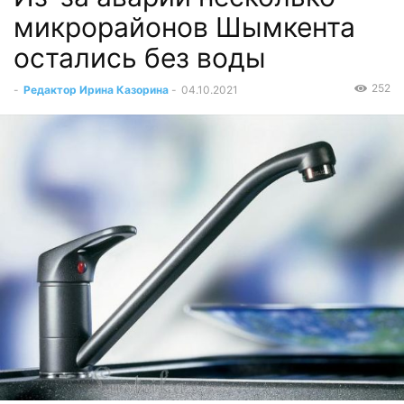
микрорайонов Шымкента
остались без воды
252
-
Редактор Ирина Казорина
-
04.10.2021