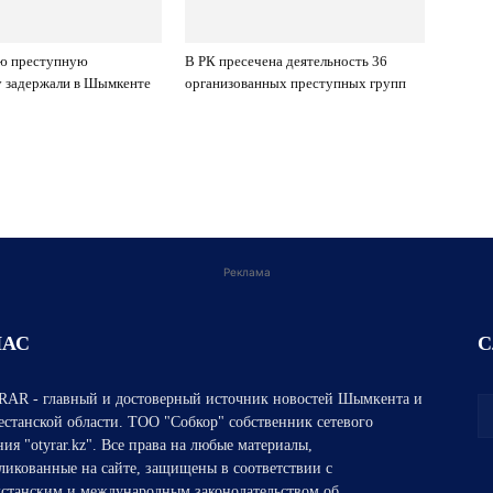
ю преступную
В РК пресечена деятельность 36
у задержали в Шымкенте
организованных преступных групп
Реклама
НАС
С
AR - главный и достоверный источник новостей Шымкента и
естанской области. ТОО "Собкор" собственник сетевого
ния "otyrar.kz". Все права на любые материалы,
ликованные на сайте, защищены в соответствии с
хстанским и международным законодательством об