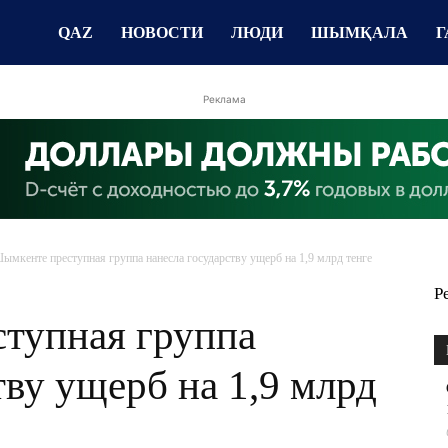
QAZ
НОВОСТИ
ЛЮДИ
ШЫМҚАЛА
Г
Реклама
ымкенте преступная группа нанесла государству ущерб на 1,9 млрд тенге
Р
тупная группа
тву ущерб на 1,9 млрд