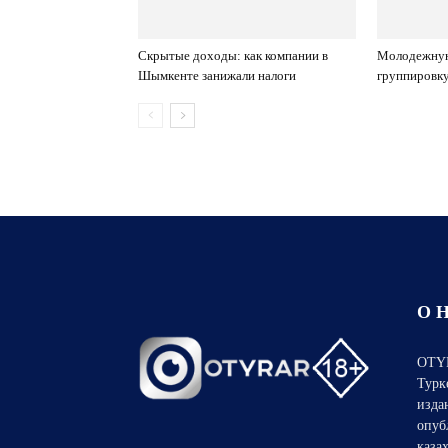
Скрытые доходы: как компании в
Молодежну
Шымкенте занижали налоги
группировк
О 
OTYR
Турк
изда
опуб
каза