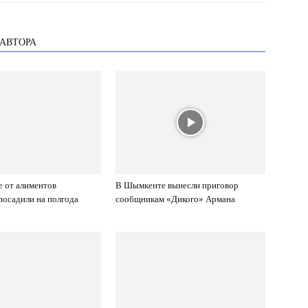
 АВТОРА
е от алиментов
В Шымкенте вынесли приговор
осадили на полгода
сообщникам «Дикого» Армана