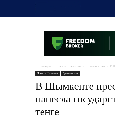
OTYRAR
На главную
Новости Шымкента
Происшествия
В Ш
Новости Шымкента
Происшествия
В Шымкенте прес
нанесла государс
тенге