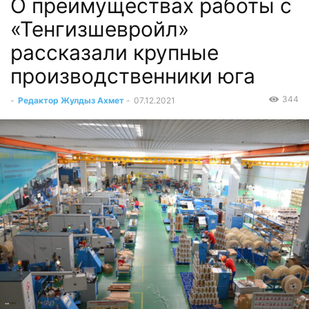
О преимуществах работы с
«Тенгизшевройл»
рассказали крупные
производственники юга
344
-
Редактор Жулдыз Ахмет
-
07.12.2021