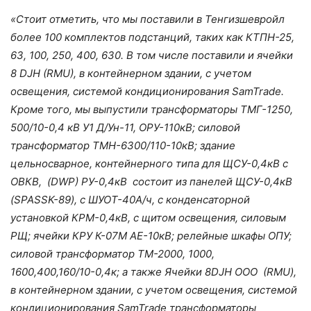
«Стоит отметить, что мы поставили в Тенгизшевройл
более 100 комплектов подстанций, таких как КТПН-25,
63, 100, 250, 400, 630. В том числе поставили и ячейки
8 DJH (RMU), в контейнерном здании, с учетом
освещения, системой кондиционирования SamTrade.
Кроме того, мы выпустили трансформаторы ТМГ-1250,
500/10-0,4 кВ У1 Д/Ун-11, ОРУ-110кВ; силовой
трансформатор ТМН-6300/110-10кВ; здание
цельносварное, контейнерного типа для ЩСУ-0,4кВ с
ОВКВ, (DWP) РУ-0,4кВ состоит из панелей ЩСУ-0,4кВ
(SPASSK-89), с ШУОТ-40А/ч, с конденсаторной
установкой КРМ-0,4кВ, с щитом освещения, силовым
РЩ; ячейки КРУ К-07М АЕ-10кВ; релейные шкафы ОПУ;
силовой трансформатор ТМ-2000, 1000,
1600,400,160/10-0,4к; а также Ячейки 8DJH ООО (RMU),
в контейнерном здании, с учетом освещения, системой
кондиционирования SamTrade трансформаторы