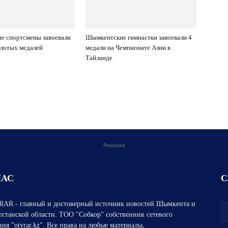
е спортсмены завоевали
Шымкентские гимнастки завоевали 4
олотых медалей
медали на Чемпионате Азии в
Тайланде
Реклама
НАС
С
AR - главный и достоверный источник новостей Шымкента и
естанской области. ТОО "Собкор" собственник сетевого
ния "otyrar.kz". Все права на любые материалы,