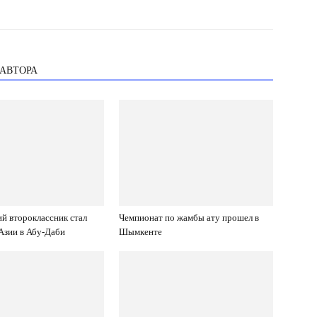
 АВТОРА
й второклассник стал
Чемпионат по жамбы ату прошел в
Азии в Абу-Даби
Шымкенте