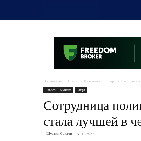
OTYRAR
На главную
Новости Шымкента
Спорт
Сотрудница
Новости Шымкента
Спорт
Сотрудница поли
стала лучшей в 
-
Шуддин Саидов
-
31.10.2022