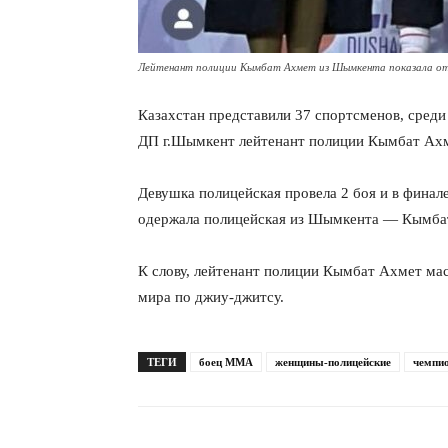
Лейтенант полиции Кымбат Ахмет из Шымкента показала от
Казахстан представили 37 спортсменов, среди
ДП г.Шымкент лейтенант полиции Кымбат Ахм
Девушка полицейская провела 2 боя и в финале
одержала полицейская из Шымкента — Кымба
К слову, лейтенант полиции Кымбат Ахмет ма
мира по джиу-джитсу.
ТЕГИ
боец ММА
женщины-полицейские
чемпио