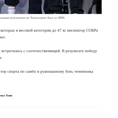
личные результаты на Чемпионате Азии по ММА
 которых в весовой категории до 47 кг инспектор СОБРа
ет.
 встретилась с соотечественницей. В результате победу
т.
стер спорта по самбо и рукопашному бою, чемпионка
нат Азии