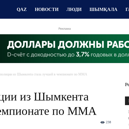
QAZ
НОВОСТИ
ЛЮДИ
ШЫМҚАЛА
Г
Реклама
 полиции из Шымкента стала лучшей в чемпионате по ММА
Р
ции из Шымкента
чемпионате по ММА
238