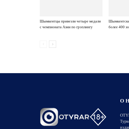
Шымкентцы привезли четыре медали
Шымкентски
с чемпионата Азии по грэплингу
более 400 з
О 
OTYR
Турк
изда