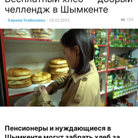
челлендж в Шымкенте
724
-
Көркем Усибалиева
-
24.02.2023
Пенсионеры и нуждающиеся в
Шымкенте могут забрать хлеб за